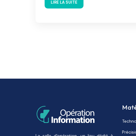
LIRE LA SUITE
Maté
Techno
Précis
La salle d'opération, un lieu dédié à