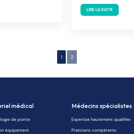
LIRE LA SUITE
1
2
riel médical
Médecins spécialistes
logie de pointe
Expertise hautement qualifiée
ion équipement
Praticiens compétents