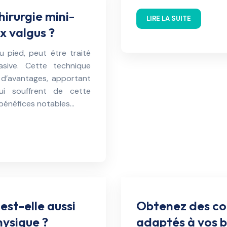
hirurgie mini-
LIRE LA SUITE
ux valgus ?
u pied, peut être traité
vasive. Cette technique
 d’avantages, apportant
ui souffrent de cette
s bénéfices notables…
est-elle aussi
Obtenez des con
hysique ?
adaptés à vos b